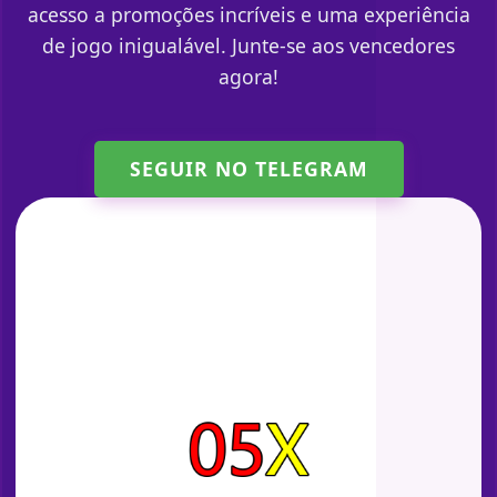
acesso a promoções incríveis e uma experiência
de jogo inigualável. Junte-se aos vencedores
agora!
SEGUIR NO TELEGRAM