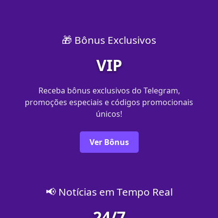
🎁 Bônus Exclusivos
VIP
Receba bônus exclusivos do Telegram,
promoções especiais e códigos promocionais
únicos!
Ver Bônus
📢 Notícias em Tempo Real
24/7