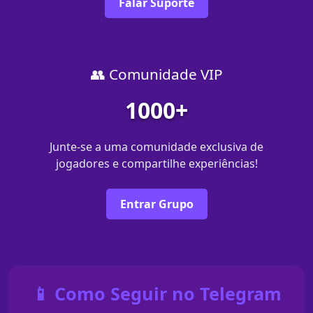
Falar Suporte
👥 Comunidade VIP
1000+
Junte-se a uma comunidade exclusiva de
jogadores e compartilhe experiências!
Entrar Grupo
📱 Como Seguir no Telegram