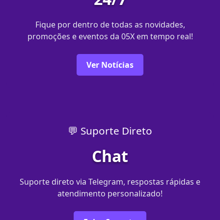
Fique por dentro de todas as novidades,
promoções e eventos da 05X em tempo real!
Ver Notícias
💬 Suporte Direto
Chat
Suporte direto via Telegram, respostas rápidas e
atendimento personalizado!