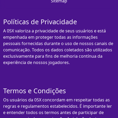
Sitemap
Políticas de Privacidade
A 05X valoriza a privacidade de seus usuários e está
empenhada em proteger todas as informações
pessoais fornecidas durante o uso de nossos canais de
comunicação. Todos os dados coletados são utilizados
exclusivamente para fins de melhoria contínua da
experiência de nossos jogadores.
Termos e Condições
Os usuários da 05X concordam em respeitar todas as
regras e regulamentos estabelecidos. É importante ler
e entender todos os termos antes de participar de