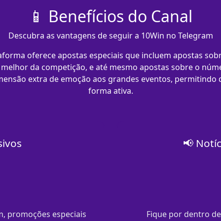
📱 Benefícios do Canal
Descubra as vantagens de seguir a 10Win no Telegram
aforma oferece apostas especiais que incluem apostas sobr
to o melhor da competição, e até mesmo apostas sobre o núm
ensão extra de emoção aos grandes eventos, permitindo qu
forma ativa.
sivos
📢 Notí
m, promoções especiais
Fique por dentro d