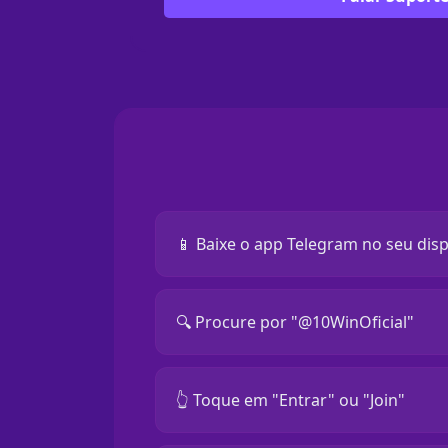
📱 Baixe o app Telegram no seu disp
🔍 Procure por "@10WinOficial"
👆 Toque em "Entrar" ou "Join"