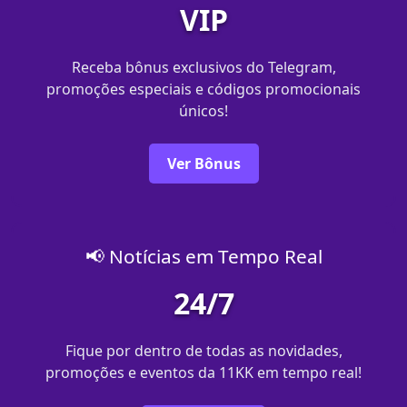
VIP
Receba bônus exclusivos do Telegram,
promoções especiais e códigos promocionais
únicos!
Ver Bônus
📢 Notícias em Tempo Real
24/7
Fique por dentro de todas as novidades,
promoções e eventos da 11KK em tempo real!