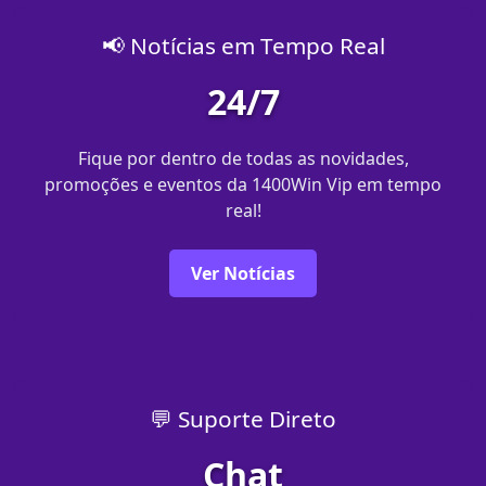
📢 Notícias em Tempo Real
24/7
Fique por dentro de todas as novidades,
promoções e eventos da 1400Win Vip em tempo
real!
Ver Notícias
💬 Suporte Direto
Chat