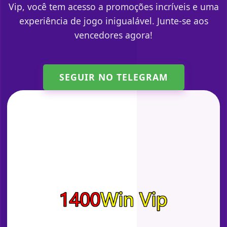
Vip, você tem acesso a promoções incríveis e uma
experiência de jogo inigualável. Junte-se aos
vencedores agora!
SEGUIR NO TELEGRAM