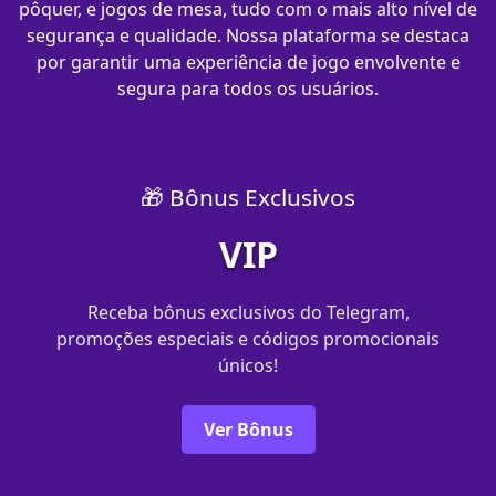
pôquer, e jogos de mesa, tudo com o mais alto nível de
segurança e qualidade. Nossa plataforma se destaca
por garantir uma experiência de jogo envolvente e
segura para todos os usuários.
🎁 Bônus Exclusivos
VIP
Receba bônus exclusivos do Telegram,
promoções especiais e códigos promocionais
únicos!
Ver Bônus