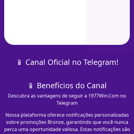
📱 Canal Oficial no Telegram!
📱 Benefícios do Canal
Descubra as vantagens de seguir a 1977Win.Com no
Telegram
Nossa plataforma oferece notificações personalizadas
sobre promoções Bronze, garantindo que você nunca
perca uma oportunidade valiosa. Estas notificações são