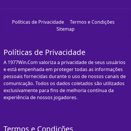
Políticas de Privacidade
Termos e Condições
Sitemap
Políticas de Privacidade
A 1977Win.Com valoriza a privacidade de seus usuários
e está empenhada em proteger todas as informações
pessoais fornecidas durante o uso de nossos canais de
comunicação. Todos os dados coletados são utilizados
exclusivamente para fins de melhoria contínua da
experiência de nossos jogadores.
Termos e Condições