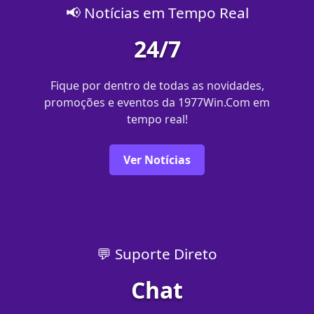
📢 Notícias em Tempo Real
24/7
Fique por dentro de todas as novidades,
promoções e eventos da 1977Win.Com em
tempo real!
Ver Notícias
💬 Suporte Direto
Chat