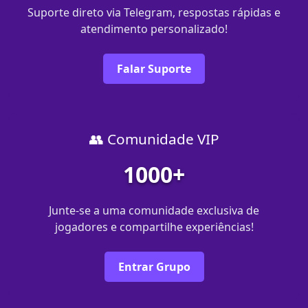
Suporte direto via Telegram, respostas rápidas e
atendimento personalizado!
Falar Suporte
👥 Comunidade VIP
1000+
Junte-se a uma comunidade exclusiva de
jogadores e compartilhe experiências!
Entrar Grupo