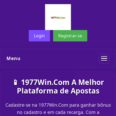
Login
Registrar-se
Menu
📱 1977Win.Com A Melhor
Plataforma de Apostas
Cadastre-se na 1977Win.Com para ganhar bônus
no cadastro e em cada recarga. Com a