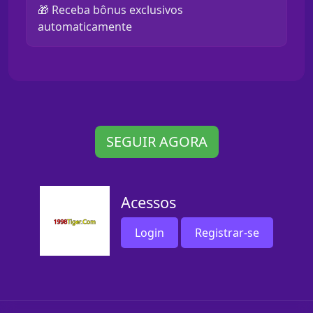
🎁 Receba bônus exclusivos
automaticamente
SEGUIR AGORA
Acessos
Login
Registrar-se