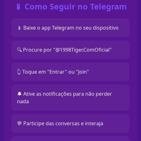
📱 Como Seguir no Telegram
📱 Baixe o app Telegram no seu dispositivo
🔍 Procure por "@1998Tiger.ComOficial"
👆 Toque em "Entrar" ou "Join"
🔔 Ative as notificações para não perder
nada
💬 Participe das conversas e interaja