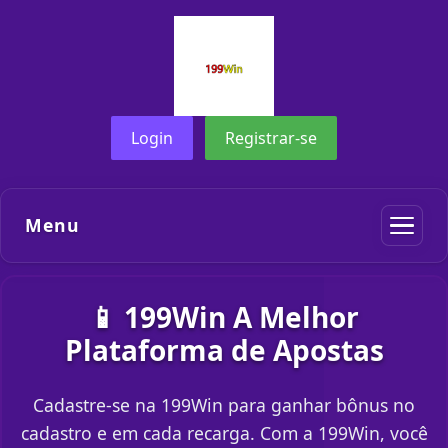
Login
Registrar-se
Menu
📱 199Win A Melhor
Plataforma de Apostas
Cadastre-se na 199Win para ganhar bônus no
cadastro e em cada recarga. Com a 199Win, você