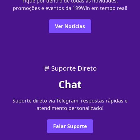
Fique por dentro de todas as novidades,
promoções e eventos da 199Win em tempo real!
Ver Notícias
💬 Suporte Direto
Chat
Suporte direto via Telegram, respostas rápidas e
atendimento personalizado!
Falar Suporte