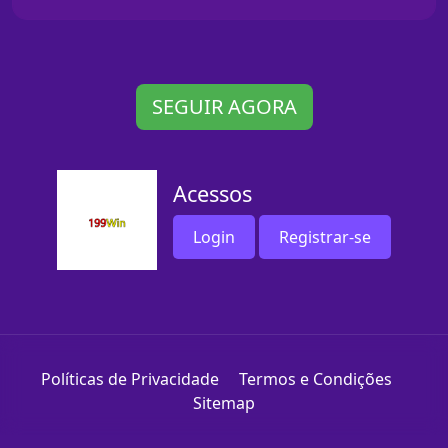
SEGUIR AGORA
Acessos
Login
Registrar-se
Políticas de Privacidade
Termos e Condições
Sitemap