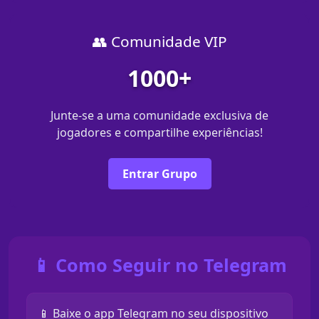
👥 Comunidade VIP
1000+
Junte-se a uma comunidade exclusiva de
jogadores e compartilhe experiências!
Entrar Grupo
📱 Como Seguir no Telegram
📱 Baixe o app Telegram no seu dispositivo