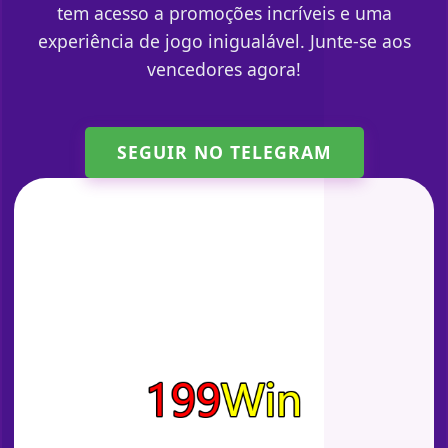
tem acesso a promoções incríveis e uma
experiência de jogo inigualável. Junte-se aos
vencedores agora!
SEGUIR NO TELEGRAM