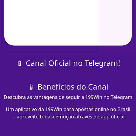
📱 Canal Oficial no Telegram!
📱 Benefícios do Canal
Descubra as vantagens de seguir a 199Win no Telegram
Um aplicativo da 199Win para apostas online no Brasil
— aproveite toda a emoção através do app oficial.