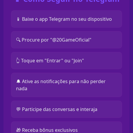
📱 Baixe o app Telegram no seu dispositivo
🔍 Procure por "@20GameOficial"
👆 Toque em "Entrar" ou "Join"
🔔 Ative as notificações para não perder
nada
💬 Participe das conversas e interaja
🎁 Receba bônus exclusivos