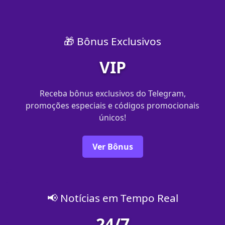
🎁 Bônus Exclusivos
VIP
Receba bônus exclusivos do Telegram,
promoções especiais e códigos promocionais
únicos!
Ver Bônus
📢 Notícias em Tempo Real
24/7