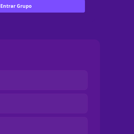
Entrar Grupo