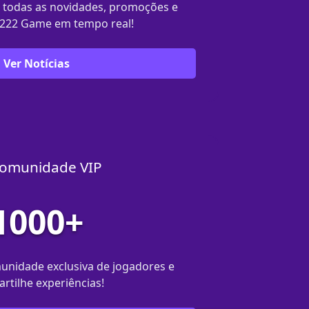
e todas as novidades, promoções e
 222 Game em tempo real!
Ver Notícias
Comunidade VIP
1000+
unidade exclusiva de jogadores e
rtilhe experiências!