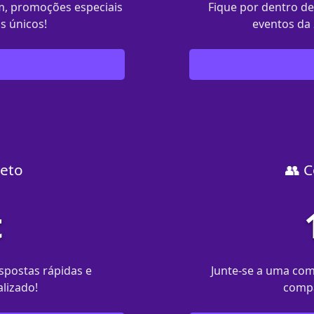
m, promoções especiais
Fique por dentro d
s únicos!
eventos da
reto
👥 
t
espostas rápidas e
Junte-se a uma com
lizado!
compa