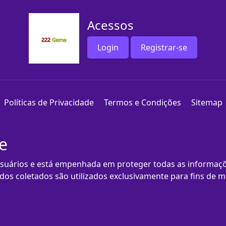
Acessos
Login
Registrar-se
Políticas de Privacidade
Termos e Condições
Sitemap
de
 usuários e está empenhada em proteger todas as informaçõ
os coletados são utilizados exclusivamente para fins de m