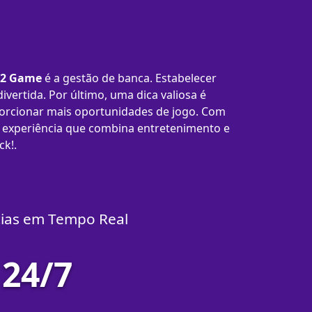
22 Game
é a gestão de banca. Estabelecer
vertida. Por último, uma dica valiosa é
orcionar mais oportunidades de jogo. Com
a experiência que combina entretenimento e
ck!.
cias em Tempo Real
24/7