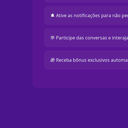
🔔 Ative as notificações para não p
💬 Participe das conversas e interaj
🎁 Receba bônus exclusivos autom