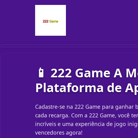
📱 222 Game A M
Plataforma de A
Cadastre-se na 222 Game para ganhar 
cada recarga. Com a 222 Game, você t
incríveis e uma experiência de jogo inig
vencedores agora!