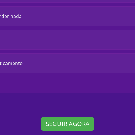
erder nada
a
aticamente
SEGUIR AGORA