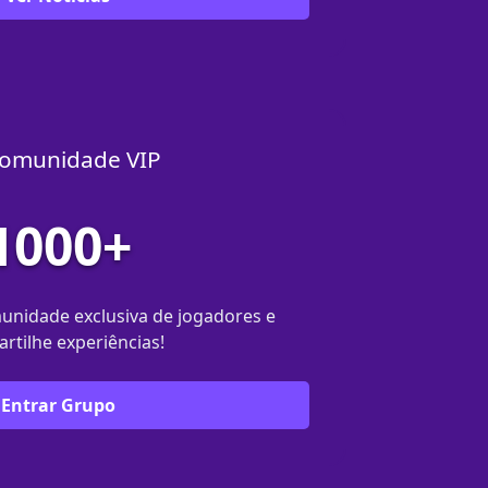
Comunidade VIP
1000+
unidade exclusiva de jogadores e
rtilhe experiências!
Entrar Grupo