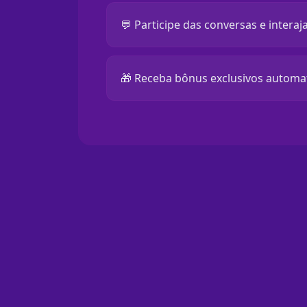
💬 Participe das conversas e interaj
🎁 Receba bônus exclusivos autom