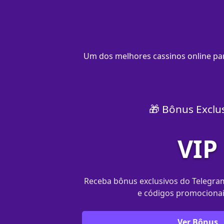
Um dos melhores cassinos online par
🎁 Bônus Exclu
VIP
Receba bônus exclusivos do Telegra
e códigos promocionai
Ver Bônus