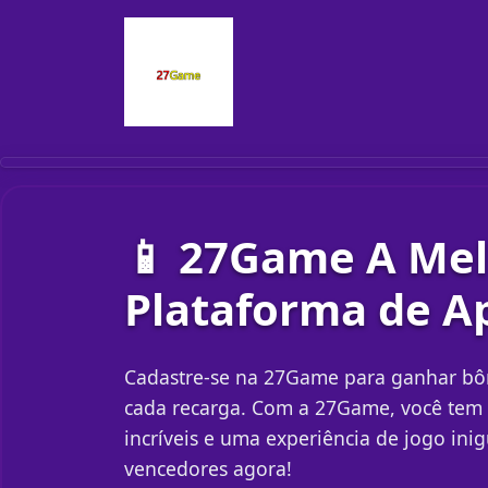
📱 27Game A Me
Plataforma de A
Cadastre-se na 27Game para ganhar bô
cada recarga. Com a 27Game, você tem
incríveis e uma experiência de jogo inig
vencedores agora!