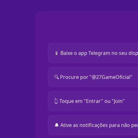
📱 Baixe o app Telegram no seu disp
🔍 Procure por "@27GameOficial"
👆 Toque em "Entrar" ou "Join"
🔔 Ative as notificações para não p