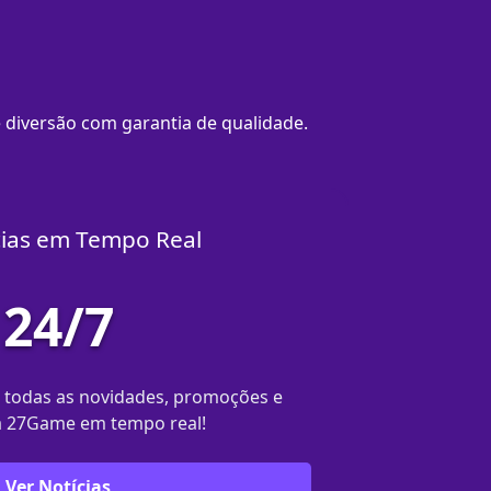
 diversão com garantia de qualidade.
cias em Tempo Real
24/7
e todas as novidades, promoções e
a 27Game em tempo real!
Ver Notícias