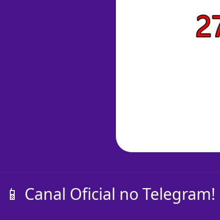
📱 Canal Oficial no Telegram!