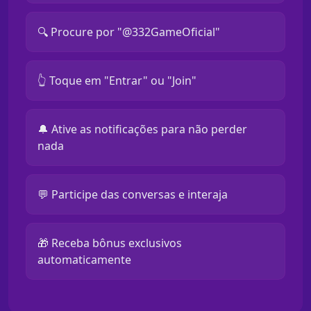
🔍 Procure por "@332GameOficial"
👆 Toque em "Entrar" ou "Join"
🔔 Ative as notificações para não perder
nada
💬 Participe das conversas e interaja
🎁 Receba bônus exclusivos
automaticamente