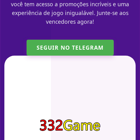
você tem acesso a promoções incríveis e uma
experiência de jogo inigualável. Junte-se aos
vencedores agora!
SEGUIR NO TELEGRAM