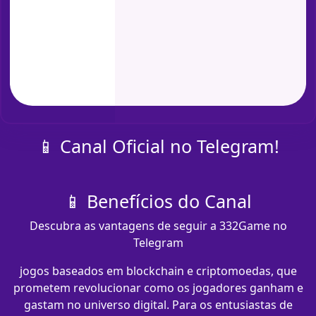
📱 Canal Oficial no Telegram!
📱 Benefícios do Canal
Descubra as vantagens de seguir a 332Game no
Telegram
jogos baseados em blockchain e criptomoedas, que
prometem revolucionar como os jogadores ganham e
gastam no universo digital. Para os entusiastas de