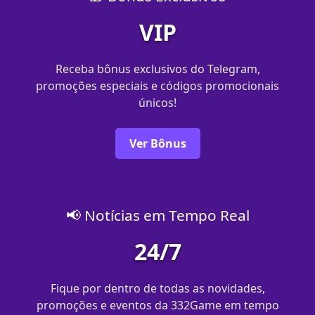
VIP
Receba bônus exclusivos do Telegram,
promoções especiais e códigos promocionais
únicos!
Ver Bônus
📢 Notícias em Tempo Real
24/7
Fique por dentro de todas as novidades,
promoções e eventos da 332Game em tempo