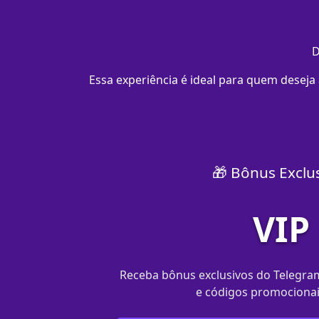
D
Essa experiência é ideal para quem dese
🎁 Bônus Exclu
VIP
Receba bônus exclusivos do Telegra
e códigos promocionai