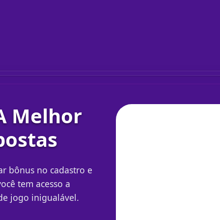
A Melhor
postas
r bônus no cadastro e
ocê tem acesso a
e jogo inigualável.