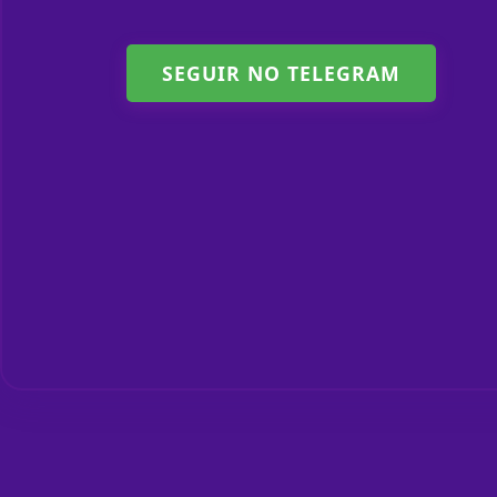
SEGUIR NO TELEGRAM