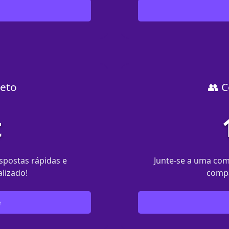
reto
👥 
t
espostas rápidas e
Junte-se a uma com
lizado!
compa
e