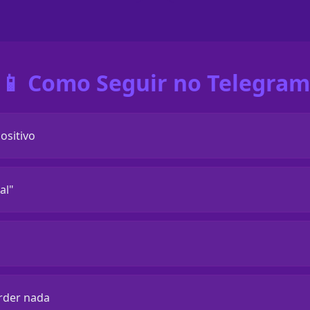
📱 Como Seguir no Telegram
ositivo
al"
erder nada