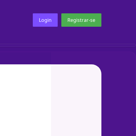
Login
Registrar-se