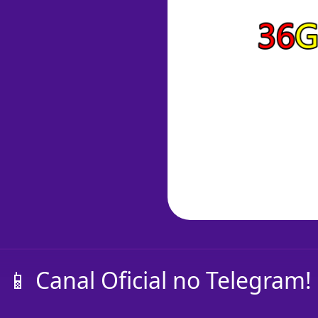
📱 Canal Oficial no Telegram!