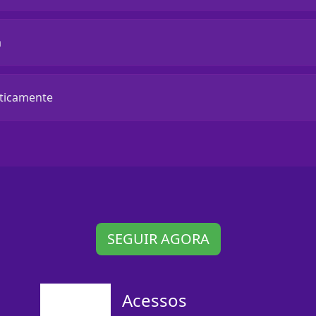
a
aticamente
SEGUIR AGORA
Acessos