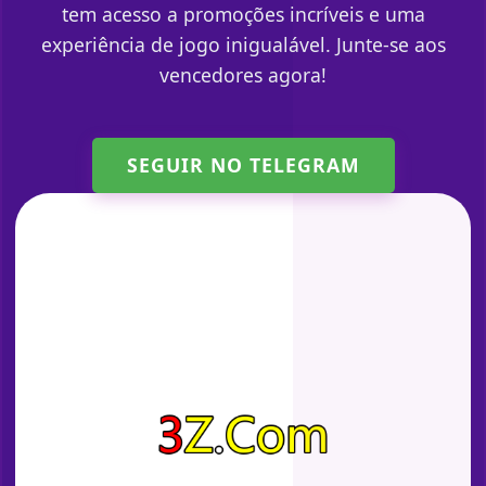
tem acesso a promoções incríveis e uma
experiência de jogo inigualável. Junte-se aos
vencedores agora!
SEGUIR NO TELEGRAM