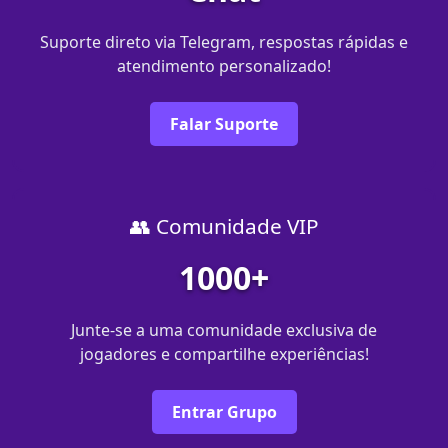
Suporte direto via Telegram, respostas rápidas e
atendimento personalizado!
Falar Suporte
👥 Comunidade VIP
1000+
Junte-se a uma comunidade exclusiva de
jogadores e compartilhe experiências!
Entrar Grupo