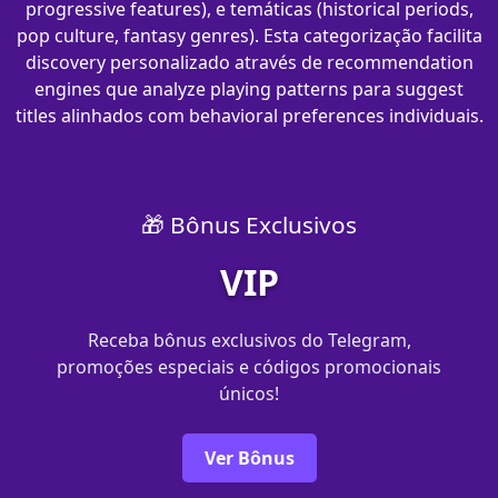
progressive features), e temáticas (historical periods,
pop culture, fantasy genres). Esta categorização facilita
discovery personalizado através de recommendation
engines que analyze playing patterns para suggest
titles alinhados com behavioral preferences individuais.
🎁 Bônus Exclusivos
VIP
Receba bônus exclusivos do Telegram,
promoções especiais e códigos promocionais
únicos!
Ver Bônus