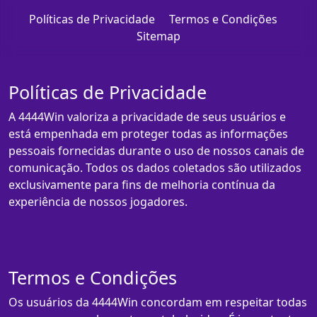
Políticas de Privacidade
Termos e Condições
Sitemap
Políticas de Privacidade
A 4444Win valoriza a privacidade de seus usuários e
está empenhada em proteger todas as informações
pessoais fornecidas durante o uso de nossos canais de
comunicação. Todos os dados coletados são utilizados
exclusivamente para fins de melhoria contínua da
experiência de nossos jogadores.
Termos e Condições
Os usuários da 4444Win concordam em respeitar todas