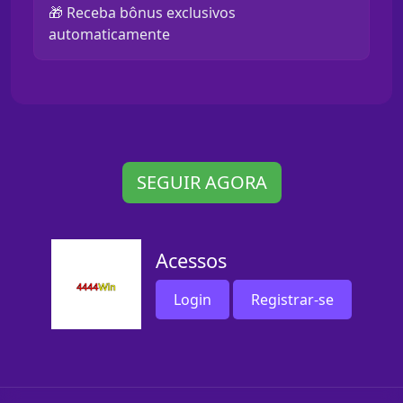
🎁 Receba bônus exclusivos
automaticamente
SEGUIR AGORA
Acessos
Login
Registrar-se