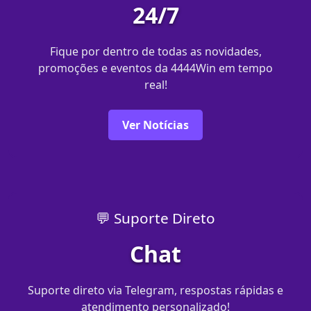
24/7
Fique por dentro de todas as novidades,
promoções e eventos da 4444Win em tempo
real!
Ver Notícias
💬 Suporte Direto
Chat
Suporte direto via Telegram, respostas rápidas e
atendimento personalizado!