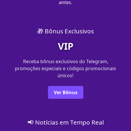
antes.
🎁 Bônus Exclusivos
VIP
Receba bônus exclusivos do Telegram,
promoções especiais e códigos promocionais
únicos!
Ver Bônus
📢 Notícias em Tempo Real