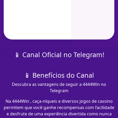
📱 Canal Oficial no Telegram!
📱 Benefícios do Canal
Descubra as vantagens de seguir a 4444Win no
Telegram
Na 4444Win , caça-níqueis e diversos jogos de cassino
permitem que você ganhe recompensas com facilidade
e desfrute de uma experiência divertida como nunca