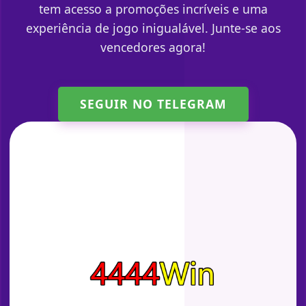
tem acesso a promoções incríveis e uma
experiência de jogo inigualável. Junte-se aos
vencedores agora!
SEGUIR NO TELEGRAM