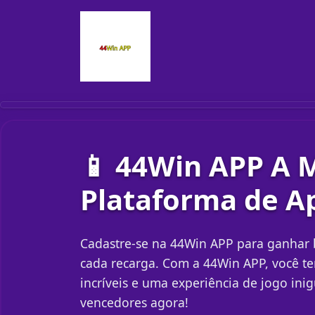
📱 44Win APP A 
Plataforma de A
Cadastre-se na 44Win APP para ganhar 
cada recarga. Com a 44Win APP, você t
incríveis e uma experiência de jogo inig
vencedores agora!