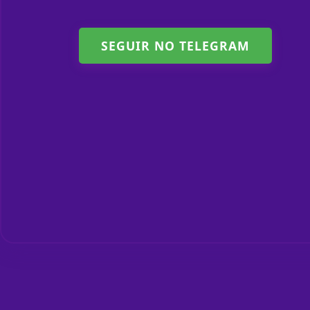
SEGUIR NO TELEGRAM