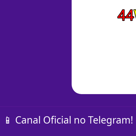
📱 Canal Oficial no Telegram!