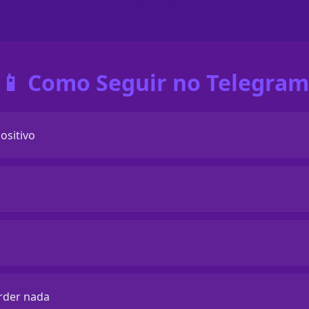
📱 Como Seguir no Telegram
ositivo
erder nada