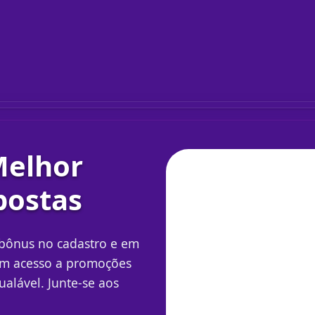
Melhor
postas
bônus no cadastro e em
em acesso a promoções
ualável. Junte-se aos