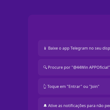
📱 Baixe o app Telegram no seu disp
🔍 Procure por "@44Win APPOficial"
👆 Toque em "Entrar" ou "Join"
🔔 Ative as notificações para não p