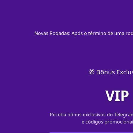
Novas Rodadas: Após o término de uma ro
🎁 Bônus Exclu
VIP
Receba bônus exclusivos do Telegra
e códigos promocionai