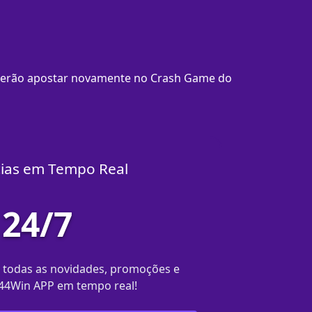
m
derão apostar novamente no Crash Game do
cias em Tempo Real
24/7
e todas as novidades, promoções e
44Win APP em tempo real!