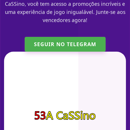
CaSSino, você tem acesso a promoções incríveis e
uma experiência de jogo inigualável. Junte-se aos
vencedores agora!
SEGUIR NO TELEGRAM