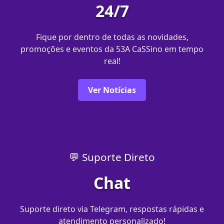
24/7
Fique por dentro de todas as novidades,
promoções e eventos da 53A CaSSino em tempo
real!
Ver Notícias
💬 Suporte Direto
Chat
Suporte direto via Telegram, respostas rápidas e
atendimento personalizado!