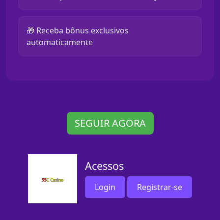
🎁 Receba bônus exclusivos
automaticamente
SEGUIR AGORA
Acessos
Login
Registrar-se