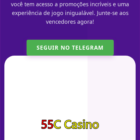
você tem acesso a promoções incríveis e uma
experiência de jogo inigualável. Junte-se aos
vencedores agora!
SEGUIR NO TELEGRAM