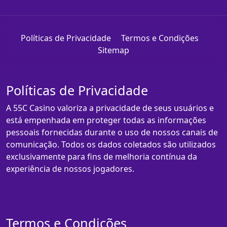
Políticas de Privacidade
Termos e Condições
Sitemap
Políticas de Privacidade
A 55C Casino valoriza a privacidade de seus usuários e
está empenhada em proteger todas as informações
pessoais fornecidas durante o uso de nossos canais de
comunicação. Todos os dados coletados são utilizados
exclusivamente para fins de melhoria contínua da
experiência de nossos jogadores.
Termos e Condições