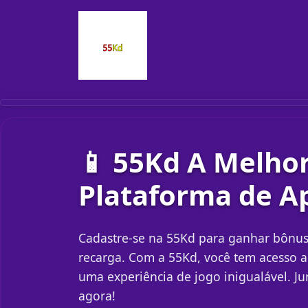
📱 55Kd A Melho
Plataforma de A
Cadastre-se na 55Kd para ganhar bônus
recarga. Com a 55Kd, você tem acesso a
uma experiência de jogo inigualável. J
agora!