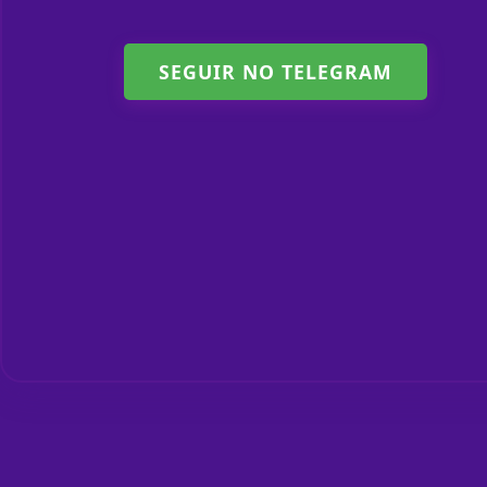
SEGUIR NO TELEGRAM