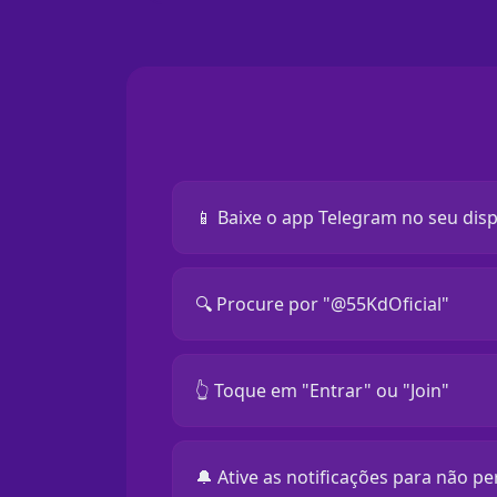
📱 Baixe o app Telegram no seu disp
🔍 Procure por "@55KdOficial"
👆 Toque em "Entrar" ou "Join"
🔔 Ative as notificações para não p