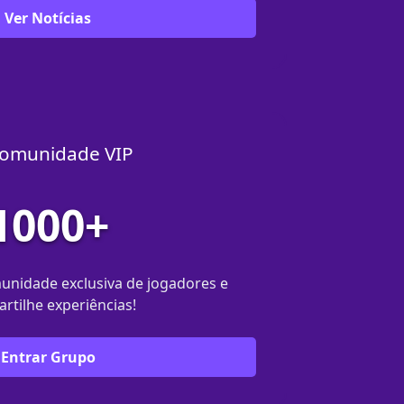
Ver Notícias
Comunidade VIP
1000+
unidade exclusiva de jogadores e
rtilhe experiências!
Entrar Grupo