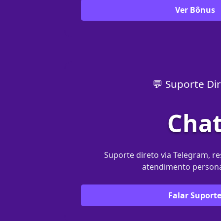
Ver Bônus
💬 Suporte Di
Cha
Suporte direto via Telegram, r
atendimento persona
Falar Suport