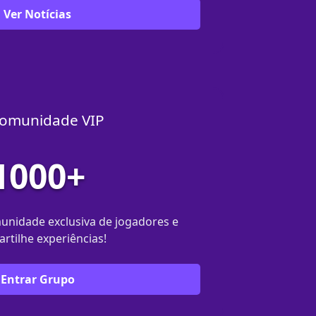
Ver Notícias
Comunidade VIP
1000+
unidade exclusiva de jogadores e
rtilhe experiências!
Entrar Grupo