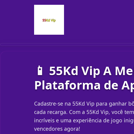
📱 55Kd Vip A Me
Plataforma de A
Cadastre-se na 55Kd Vip para ganhar b
cada recarga. Com a 55Kd Vip, você te
incríveis e uma experiência de jogo inig
vencedores agora!