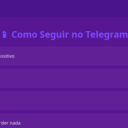
📱 Como Seguir no Telegram
ositivo
erder nada