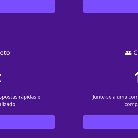
reto
👥 
t
espostas rápidas e
Junte-se a uma com
lizado!
compa
e