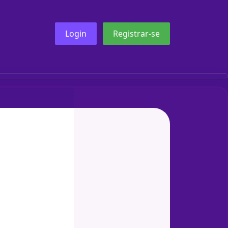
Login
Registrar-se