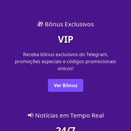
🎁 Bônus Exclusivos
VIP
Receba bônus exclusivos do Telegram,
promoções especiais e códigos promocionais
únicos!
Ver Bônus
📢 Notícias em Tempo Real
24/7