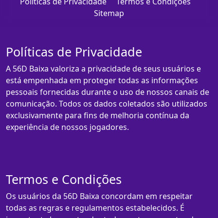
Políticas de Privacidade
Termos e Condições
Sitemap
Políticas de Privacidade
A 56D Baixa valoriza a privacidade de seus usuários e
está empenhada em proteger todas as informações
pessoais fornecidas durante o uso de nossos canais de
comunicação. Todos os dados coletados são utilizados
exclusivamente para fins de melhoria contínua da
experiência de nossos jogadores.
Termos e Condições
Os usuários da 56D Baixa concordam em respeitar
todas as regras e regulamentos estabelecidos. É