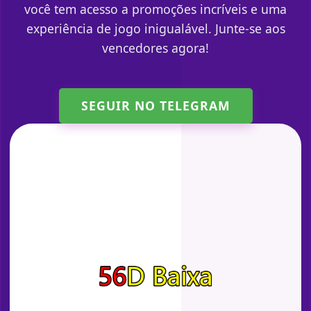
você tem acesso a promoções incríveis e uma
experiência de jogo inigualável. Junte-se aos
vencedores agora!
SEGUIR NO TELEGRAM