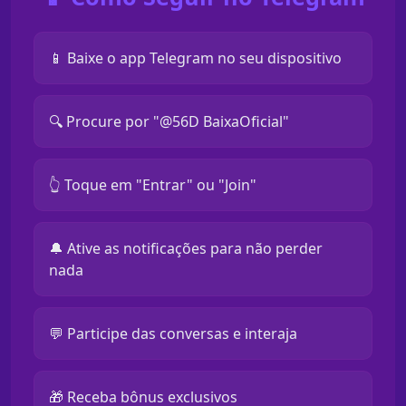
📱 Baixe o app Telegram no seu dispositivo
🔍 Procure por "@56D BaixaOficial"
👆 Toque em "Entrar" ou "Join"
🔔 Ative as notificações para não perder
nada
💬 Participe das conversas e interaja
🎁 Receba bônus exclusivos