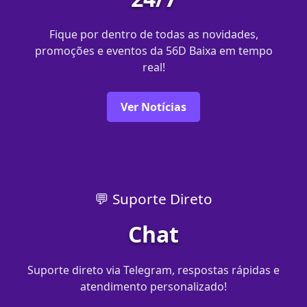
Fique por dentro de todas as novidades,
promoções e eventos da 56D Baixa em tempo
real!
Ver Notícias
💬 Suporte Direto
Chat
Suporte direto via Telegram, respostas rápidas e
atendimento personalizado!