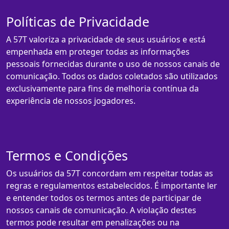
Políticas de Privacidade
A 57T valoriza a privacidade de seus usuários e está
empenhada em proteger todas as informações
pessoais fornecidas durante o uso de nossos canais de
comunicação. Todos os dados coletados são utilizados
exclusivamente para fins de melhoria contínua da
experiência de nossos jogadores.
Termos e Condições
Os usuários da 57T concordam em respeitar todas as
regras e regulamentos estabelecidos. É importante ler
e entender todos os termos antes de participar de
nossos canais de comunicação. A violação destes
termos pode resultar em penalizações ou na