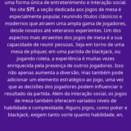
uma forma única de entretenimento e interação social.
No site
57T
, a seção dedicada aos jogos de mesa é
especialmente popular, reunindo títulos clássicos e
modernos que atraem uma ampla gama de jogadores,
desde novatos até veteranos experientes. Um dos
aspectos mais atraentes dos jogos de mesa é a sua
capacidade de reunir pessoas. Seja em torno de uma
mesa de pôquer, em uma partida de blackjack, ou
jogando roleta, a experiência é muitas vezes
enriquecida pela presença de outros jogadores. Isso
não apenas aumenta a diversão, mas também pode
adicionar um elemento estratégico ao jogo, uma vez
que as decisões dos jogadores podem influenciar o
resultado da partida. Além da interação social, os jogos
de mesa também oferecem variados níveis de
habilidade e complexidade. Alguns jogos, como poker e
blackjack, exigem tanto sorte quanto habilidade, en.