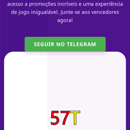
acesso a promoções incríveis e uma experiência
de jogo inigualável. Junte-se aos vencedores
agora!
SEGUIR NO TELEGRAM