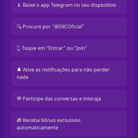
📱 Baixe o app Telegram no seu dispositivo
🔍 Procure por "@59COficial"
👆 Toque em "Entrar" ou "Join"
🔔 Ative as notificações para não perder
nada
💬 Participe das conversas e interaja
🎁 Receba bônus exclusivos
automaticamente