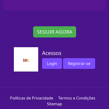
SEGUIR AGORA
Acessos
Login
Registrar-se
Políticas de Privacidade
Termos e Condições
Sitemap