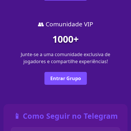
👥 Comunidade VIP
1000+
Junte-se a uma comunidade exclusiva de
jogadores e compartilhe experiências!
Entrar Grupo
📱 Como Seguir no Telegram