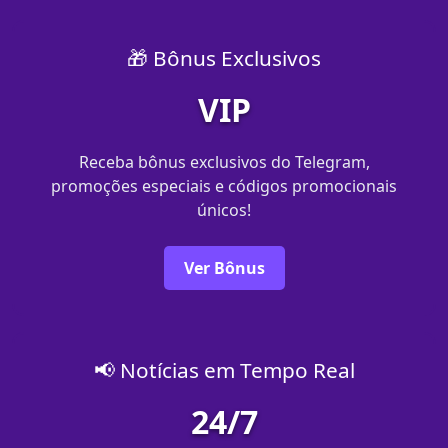
🎁 Bônus Exclusivos
VIP
Receba bônus exclusivos do Telegram,
promoções especiais e códigos promocionais
únicos!
Ver Bônus
📢 Notícias em Tempo Real
24/7