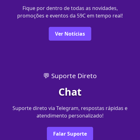
Fique por dentro de todas as novidades,
promoções e eventos da 59C em tempo real!
Ver Notícias
💬 Suporte Direto
Chat
Suporte direto via Telegram, respostas rápidas e
atendimento personalizado!
Falar Suporte