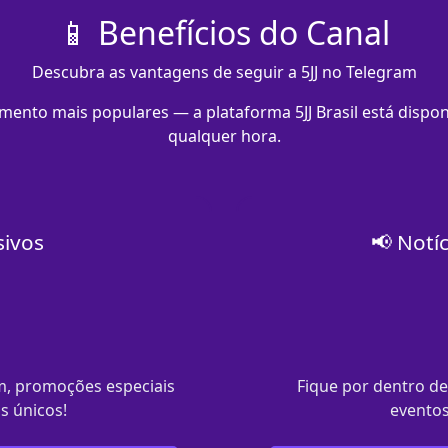
📱 Benefícios do Canal
Descubra as vantagens de seguir a 5JJ no Telegram
mento mais populares — a plataforma 5JJ Brasil está dispon
qualquer hora.
sivos
📢 Notí
m, promoções especiais
Fique por dentro d
s únicos!
eventos