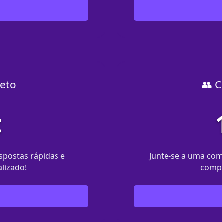
reto
👥 
t
espostas rápidas e
Junte-se a uma com
lizado!
compa
e