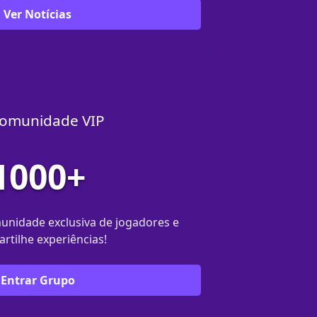
Ver Notícias
Comunidade VIP
1000+
unidade exclusiva de jogadores e
rtilhe experiências!
Entrar Grupo