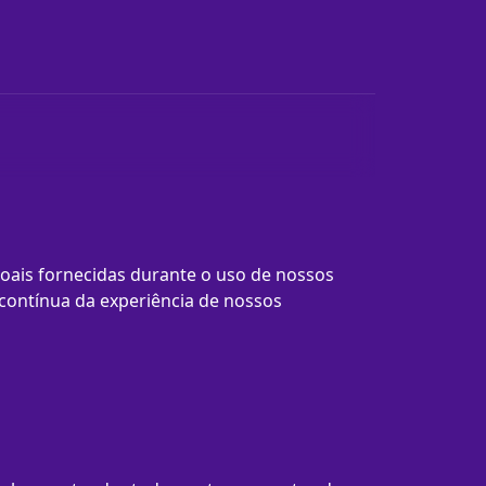
soais fornecidas durante o uso de nossos
 contínua da experiência de nossos