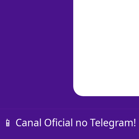
📱 Canal Oficial no Telegram!