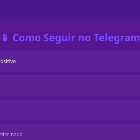
📱 Como Seguir no Telegram
ositivo
erder nada