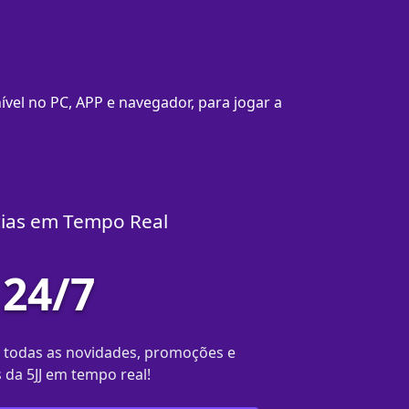
ível no PC, APP e navegador, para jogar a
cias em Tempo Real
24/7
e todas as novidades, promoções e
 da 5JJ em tempo real!