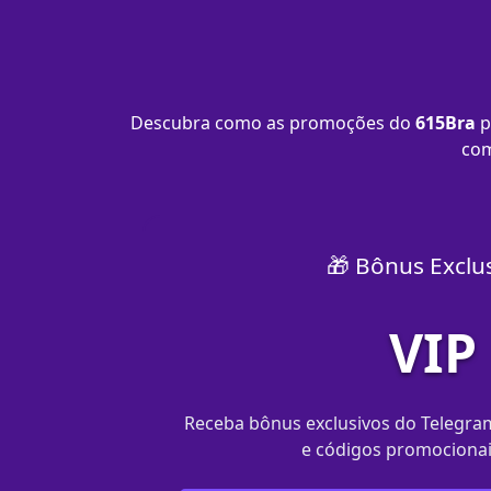
Descubra como as promoções do
615Bra
p
com
🎁 Bônus Exclu
VIP
Receba bônus exclusivos do Telegra
e códigos promocionai