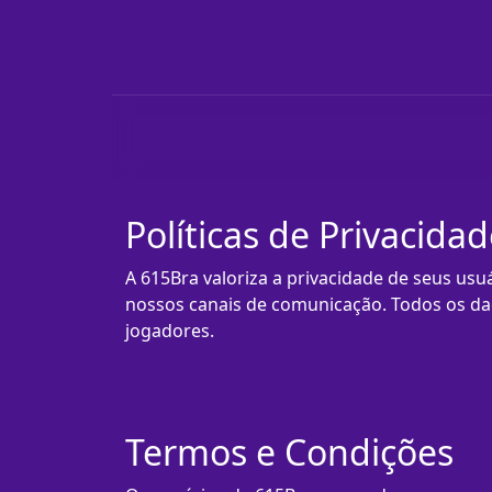
Políticas de Privacida
A 615Bra valoriza a privacidade de seus us
nossos canais de comunicação. Todos os dad
jogadores.
Termos e Condições