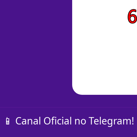
📱 Canal Oficial no Telegram!