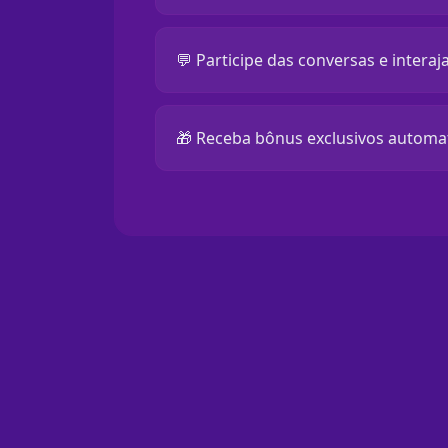
💬 Participe das conversas e interaj
🎁 Receba bônus exclusivos autom