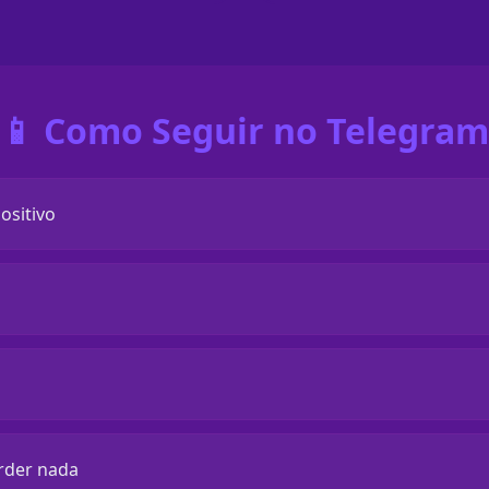
📱 Como Seguir no Telegram
ositivo
erder nada