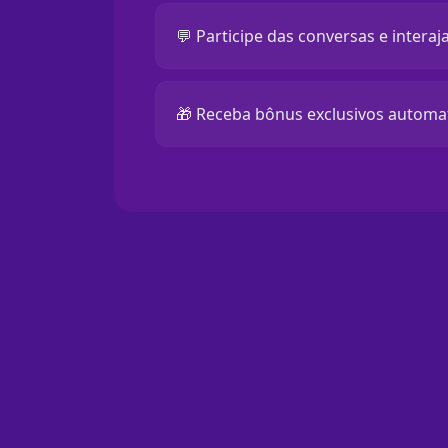
💬 Participe das conversas e interaj
🎁 Receba bônus exclusivos autom