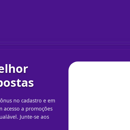
elhor
postas
bônus no cadastro e em
em acesso a promoções
ualável. Junte-se aos