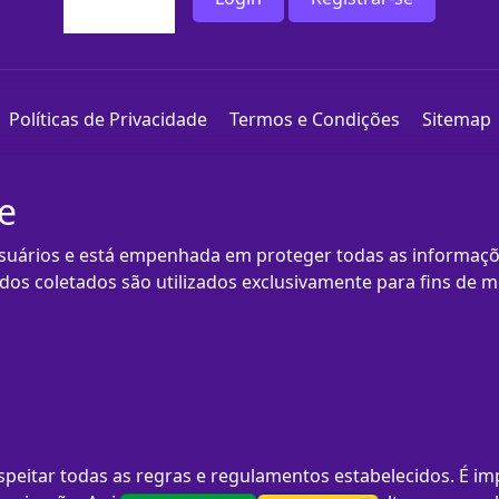
Políticas de Privacidade
Termos e Condições
Sitemap
de
usuários e está empenhada em proteger todas as informaçõ
os coletados são utilizados exclusivamente para fins de m
eitar todas as regras e regulamentos estabelecidos. É imp