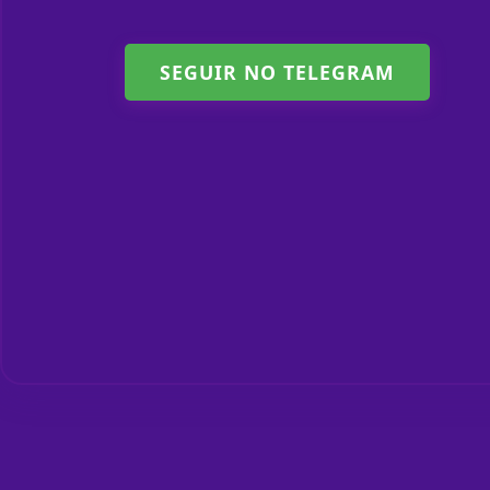
SEGUIR NO TELEGRAM