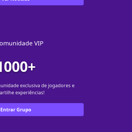
Comunidade VIP
1000+
unidade exclusiva de jogadores e
rtilhe experiências!
Entrar Grupo