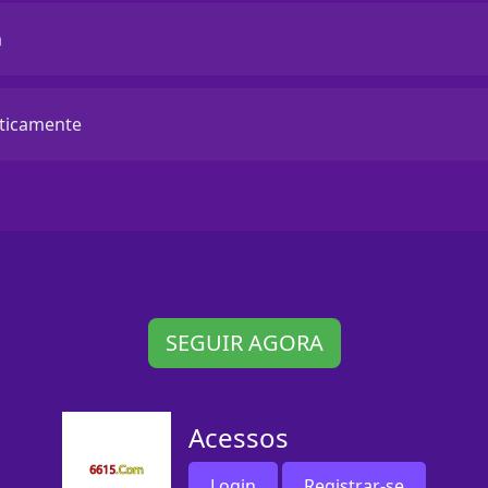
a
aticamente
SEGUIR AGORA
Acessos
Login
Registrar-se