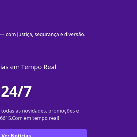
— com justiça, segurança e diversão.
cias em Tempo Real
24/7
e todas as novidades, promoções e
 6615.Com em tempo real!
Ver Notícias