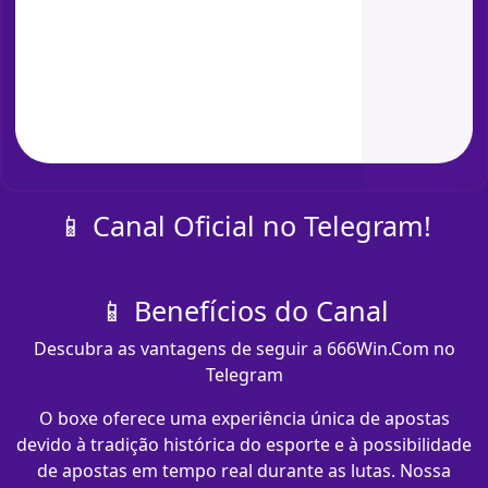
📱 Canal Oficial no Telegram!
📱 Benefícios do Canal
Descubra as vantagens de seguir a 666Win.Com no
Telegram
O boxe oferece uma experiência única de apostas
devido à tradição histórica do esporte e à possibilidade
de apostas em tempo real durante as lutas. Nossa