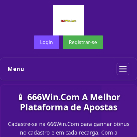
Login
Registrar-se
Menu
📱 666Win.Com A Melhor
Plataforma de Apostas
Cadastre-se na 666Win.Com para ganhar bônus
no cadastro e em cada recarga. Com a