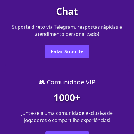
Chat
Suporte direto via Telegram, respostas rápidas e
atendimento personalizado!
Falar Suporte
👥 Comunidade VIP
1000+
Junte-se a uma comunidade exclusiva de
jogadores e compartilhe experiências!