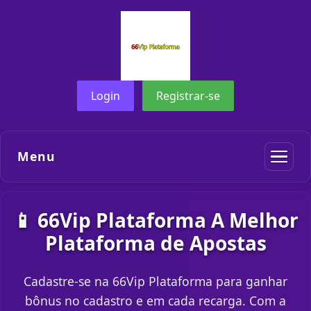
Login
Registrar-se
Menu
📱 66Vip Plataforma A Melhor
Plataforma de Apostas
Cadastre-se na 66Vip Plataforma para ganhar
bônus no cadastro e em cada recarga. Com a