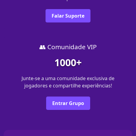
Falar Suporte
👥 Comunidade VIP
1000+
Junte-se a uma comunidade exclusiva de
jogadores e compartilhe experiências!
Entrar Grupo