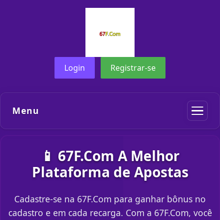
Login
Registrar-se
Menu
📱 67F.Com A Melhor
Plataforma de Apostas
Cadastre-se na 67F.Com para ganhar bônus no
cadastro e em cada recarga. Com a 67F.Com, você