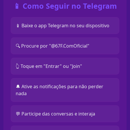
📱 Como Seguir no Telegram
📱 Baixe o app Telegram no seu dispositivo
🔍 Procure por "@67F.ComOficial"
👆 Toque em "Entrar" ou "Join"
🔔 Ative as notificações para não perder
nada
💬 Participe das conversas e interaja