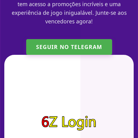
tem acesso a promoções incríveis e uma
experiência de jogo inigualável. Junte-se aos
vencedores agora!
SEGUIR NO TELEGRAM