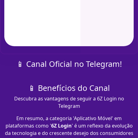
📱 Canal Oficial no Telegram!
📱 Benefícios do Canal
Descubra as vantagens de seguir a 6Z Login no
Telegram
Em resumo, a categoria 'Aplicativo Móvel' em
plataformas como '
6Z Login
' é um reflexo da evolução
da tecnologia e do crescente desejo dos consumidores