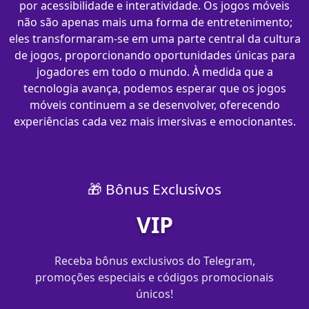
por acessibilidade e interatividade. Os jogos móveis
não são apenas mais uma forma de entretenimento;
eles transformaram-se em uma parte central da cultura
de jogos, proporcionando oportunidades únicas para
jogadores em todo o mundo. À medida que a
tecnologia avança, podemos esperar que os jogos
móveis continuem a se desenvolver, oferecendo
experiências cada vez mais imersivas e emocionantes.
🎁 Bônus Exclusivos
VIP
Receba bônus exclusivos do Telegram,
promoções especiais e códigos promocionais
únicos!