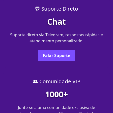
💬 Suporte Direto
Chat
Suporte direto via Telegram, respostas rápidas e
atendimento personalizado!
Falar Suporte
👥 Comunidade VIP
1000+
Junte-se a uma comunidade exclusiva de