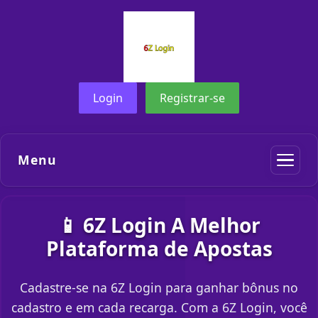
Login
Registrar-se
Menu
📱 6Z Login A Melhor
Plataforma de Apostas
Cadastre-se na 6Z Login para ganhar bônus no
cadastro e em cada recarga. Com a 6Z Login, você