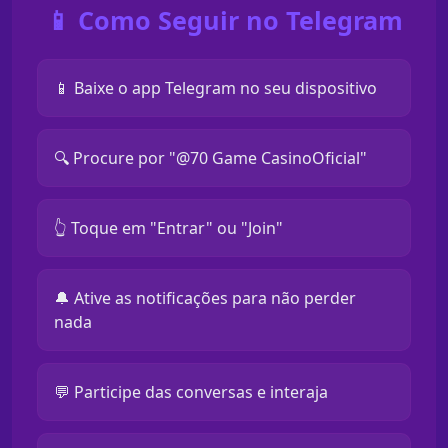
📱 Como Seguir no Telegram
📱 Baixe o app Telegram no seu dispositivo
🔍 Procure por "@70 Game CasinoOficial"
👆 Toque em "Entrar" ou "Join"
🔔 Ative as notificações para não perder
nada
💬 Participe das conversas e interaja