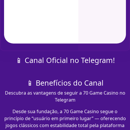
📱 Canal Oficial no Telegram!
📱 Benefícios do Canal
Descubra as vantagens de seguir a 70 Game Casino no
Telegram
Desde sua fundação, a 70 Game Casino segue o
princípio de “usuário em primeiro lugar” — oferecendo
jogos clássicos com estabilidade total pela plataforma