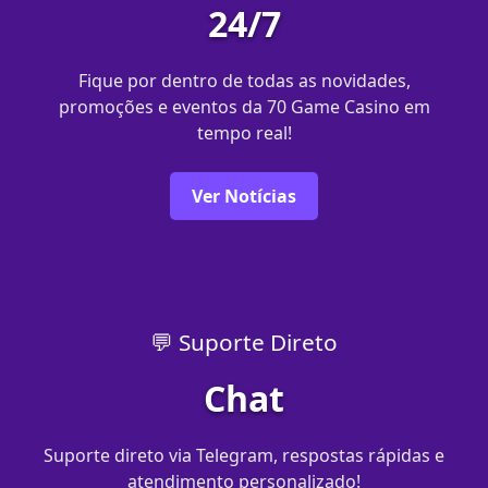
24/7
Fique por dentro de todas as novidades,
promoções e eventos da 70 Game Casino em
tempo real!
Ver Notícias
💬 Suporte Direto
Chat
Suporte direto via Telegram, respostas rápidas e
atendimento personalizado!