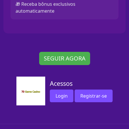
🎁 Receba bônus exclusivos
automaticamente
SEGUIR AGORA
Acessos
Login
Registrar-se