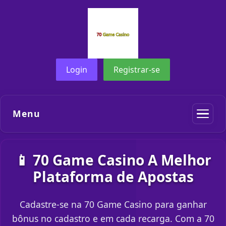
Login
Registrar-se
Menu
📱 70 Game Casino A Melhor
Plataforma de Apostas
Cadastre-se na 70 Game Casino para ganhar
bônus no cadastro e em cada recarga. Com a 70