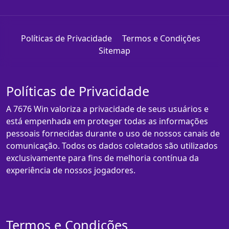
Políticas de Privacidade
Termos e Condições
Sitemap
Políticas de Privacidade
A 7676 Win valoriza a privacidade de seus usuários e
está empenhada em proteger todas as informações
pessoais fornecidas durante o uso de nossos canais de
comunicação. Todos os dados coletados são utilizados
exclusivamente para fins de melhoria contínua da
experiência de nossos jogadores.
Termos e Condições