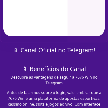
📱 Canal Oficial no Telegram!
📱 Benefícios do Canal
Descubra as vantagens de seguir a 7676 Win no
Telegram
Antes de falarmos sobre o login, vale lembrar que a
7676 Win é uma plataforma de apostas esportivas,
cassino online, slots e jogos ao vivo. Com interface