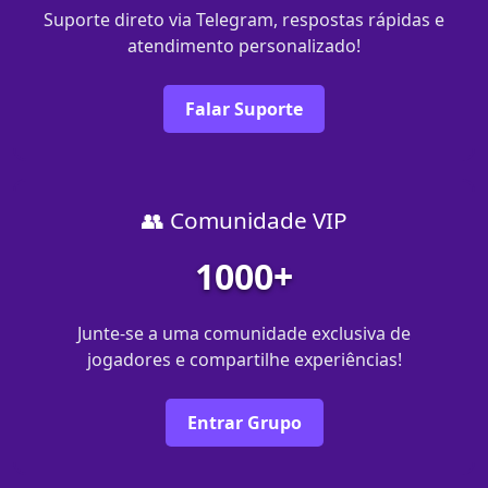
Suporte direto via Telegram, respostas rápidas e
atendimento personalizado!
Falar Suporte
👥 Comunidade VIP
1000+
Junte-se a uma comunidade exclusiva de
jogadores e compartilhe experiências!
Entrar Grupo