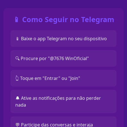
📱 Como Seguir no Telegram
📱 Baixe o app Telegram no seu dispositivo
🔍 Procure por "@7676 WinOficial"
👆 Toque em "Entrar" ou "Join"
🔔 Ative as notificações para não perder
nada
💬 Participe das conversas e interaja