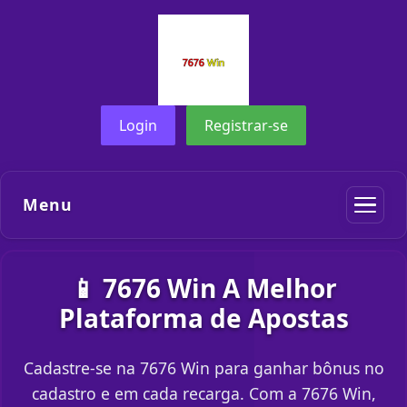
Login
Registrar-se
Menu
📱 7676 Win A Melhor
Plataforma de Apostas
Cadastre-se na 7676 Win para ganhar bônus no
cadastro e em cada recarga. Com a 7676 Win,