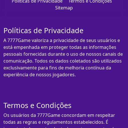
Políticas de Privacidade
Termos e Condições
Sitemap
Políticas de Privacidade
A 7777Game valoriza a privacidade de seus usuários e
está empenhada em proteger todas as informações
pessoais fornecidas durante o uso de nossos canais de
comunicação. Todos os dados coletados são utilizados
exclusivamente para fins de melhoria contínua da
experiência de nossos jogadores.
Termos e Condições
Os usuários da 7777Game concordam em respeitar
todas as regras e regulamentos estabelecidos. É