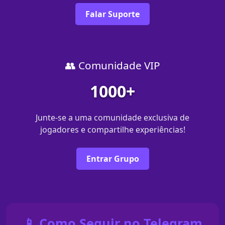
Falar Suporte
👥 Comunidade VIP
1000+
Junte-se a uma comunidade exclusiva de
jogadores e compartilhe experiências!
Entrar Grupo
📱 Como Seguir no Telegram