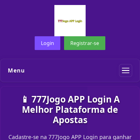
Login
Registrar-se
Menu
📱 777Jogo APP Login A
Melhor Plataforma de
Apostas
Cadastre-se na 777Jogo APP Login para ganhar