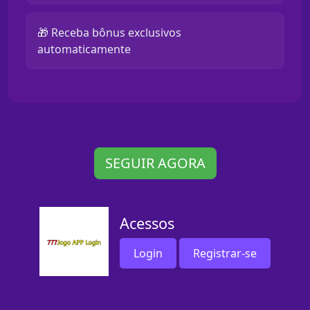
🎁 Receba bônus exclusivos
automaticamente
SEGUIR AGORA
Acessos
Login
Registrar-se