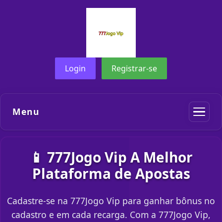
Login
Registrar-se
Menu
📱 777Jogo Vip A Melhor
Plataforma de Apostas
Cadastre-se na 777Jogo Vip para ganhar bônus no
cadastro e em cada recarga. Com a 777Jogo Vip,