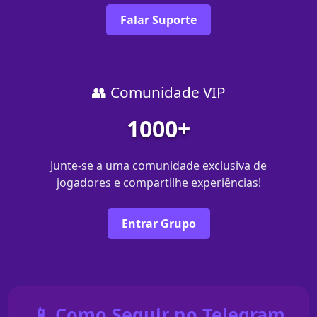
Falar Suporte
👥 Comunidade VIP
1000+
Junte-se a uma comunidade exclusiva de
jogadores e compartilhe experiências!
Entrar Grupo
📱 Como Seguir no Telegram