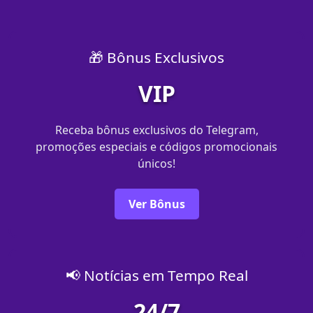
🎁 Bônus Exclusivos
VIP
Receba bônus exclusivos do Telegram,
promoções especiais e códigos promocionais
únicos!
Ver Bônus
📢 Notícias em Tempo Real
24/7