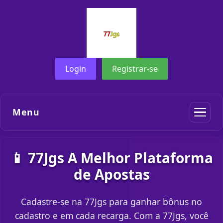
Login
Registrar-se
Menu
📱 77Jgs A Melhor Plataforma
de Apostas
Cadastre-se na 77Jgs para ganhar bônus no
cadastro e em cada recarga. Com a 77Jgs, você