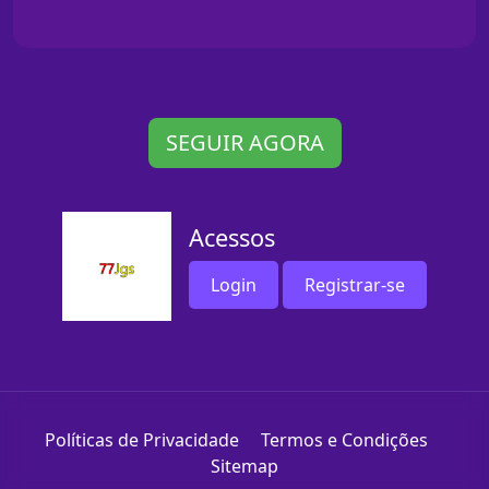
SEGUIR AGORA
Acessos
Login
Registrar-se
Políticas de Privacidade
Termos e Condições
Sitemap