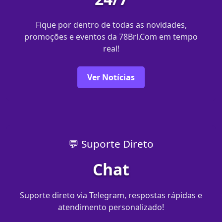
Fique por dentro de todas as novidades,
promoções e eventos da 78Brl.Com em tempo
real!
Ver Notícias
💬 Suporte Direto
Chat
Suporte direto via Telegram, respostas rápidas e
atendimento personalizado!