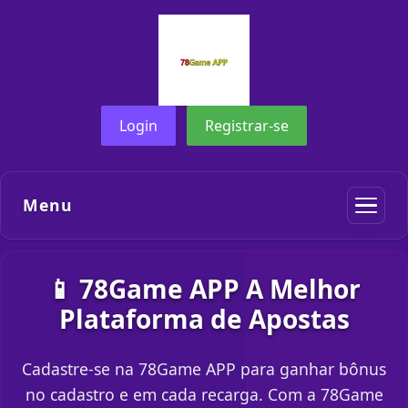
Login
Registrar-se
Menu
📱 78Game APP A Melhor
Plataforma de Apostas
Cadastre-se na 78Game APP para ganhar bônus
no cadastro e em cada recarga. Com a 78Game