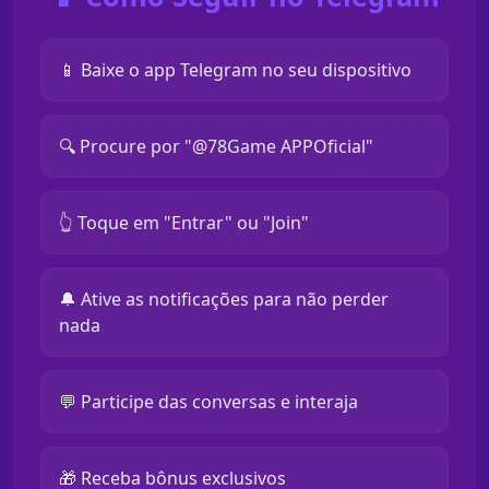
📱 Baixe o app Telegram no seu dispositivo
🔍 Procure por "@78Game APPOficial"
👆 Toque em "Entrar" ou "Join"
🔔 Ative as notificações para não perder
nada
💬 Participe das conversas e interaja
🎁 Receba bônus exclusivos