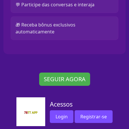
💬 Participe das conversas e interaja
🎁 Receba bônus exclusivos
automaticamente
SEGUIR AGORA
Acessos
Login
Registrar-se