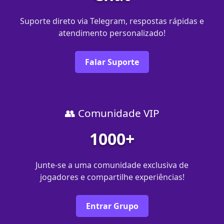
Suporte direto via Telegram, respostas rápidas e
atendimento personalizado!
Falar Suporte
👥 Comunidade VIP
1000+
Junte-se a uma comunidade exclusiva de
jogadores e compartilhe experiências!
Entrar Grupo