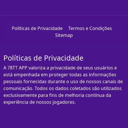
Políticas de Privacidade
Termos e Condições
Sitemap
Políticas de Privacidade
A 78TT APP valoriza a privacidade de seus usuários e
está empenhada em proteger todas as informações
pessoais fornecidas durante o uso de nossos canais de
comunicação. Todos os dados coletados são utilizados
exclusivamente para fins de melhoria contínua da
experiência de nossos jogadores.