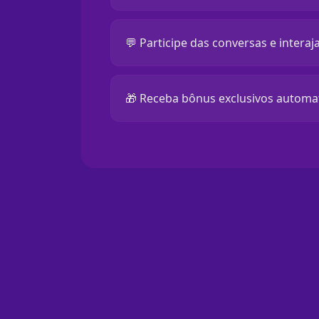
💬 Participe das conversas e interaj
🎁 Receba bônus exclusivos autom