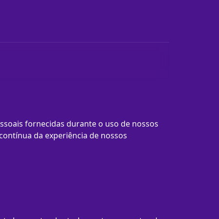
ssoais fornecidas durante o uso de nossos
 contínua da experiência de nossos