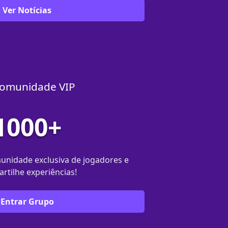
Ver Notícias
Comunidade VIP
1000+
unidade exclusiva de jogadores e
rtilhe experiências!
Entrar Grupo