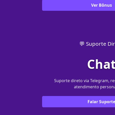
Ver Bônus
💬 Suporte Di
Cha
Suporte direto via Telegram, r
atendimento persona
Falar Suport