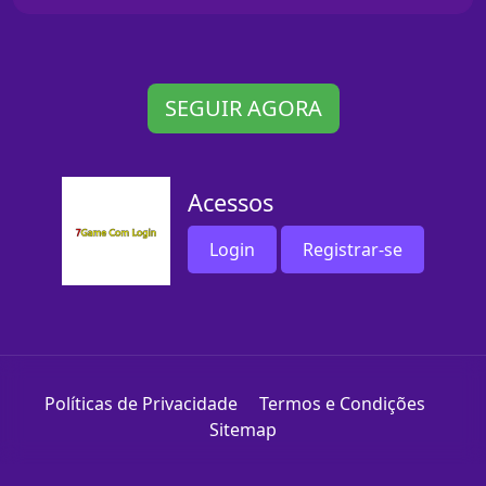
SEGUIR AGORA
Acessos
Login
Registrar-se
Políticas de Privacidade
Termos e Condições
Sitemap