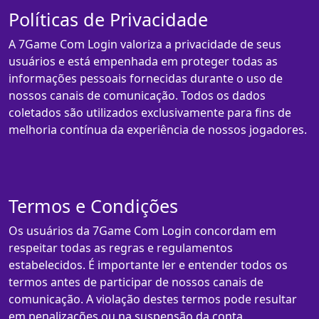
Políticas de Privacidade
A 7Game Com Login valoriza a privacidade de seus
usuários e está empenhada em proteger todas as
informações pessoais fornecidas durante o uso de
nossos canais de comunicação. Todos os dados
coletados são utilizados exclusivamente para fins de
melhoria contínua da experiência de nossos jogadores.
Termos e Condições
Os usuários da 7Game Com Login concordam em
respeitar todas as regras e regulamentos
estabelecidos. É importante ler e entender todos os
termos antes de participar de nossos canais de
comunicação. A violação destes termos pode resultar
em penalizações ou na suspensão da conta.