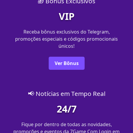
🎁 Bônus Exclusivos
VIP
Receba bônus exclusivos do Telegram,
promoções especiais e códigos promocionais
únicos!
Ver Bônus
📢 Notícias em Tempo Real
24/7
Fique por dentro de todas as novidades,
promoções e eventos da 7Game Com Login em