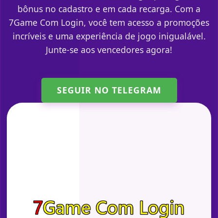
bônus no cadastro e em cada recarga. Com a
7Game Com Login, você tem acesso a promoções
incríveis e uma experiência de jogo inigualável.
Junte-se aos vencedores agora!
SEGUIR NO TELEGRAM