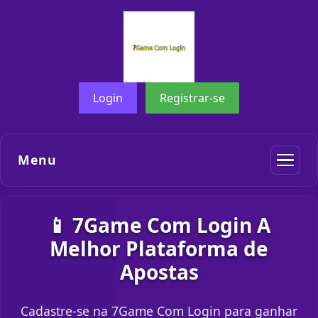
Login
Registrar-se
Menu
📱 7Game Com Login A
Melhor Plataforma de
Apostas
Cadastre-se na 7Game Com Login para ganhar