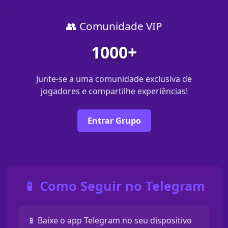
👥 Comunidade VIP
1000+
Junte-se a uma comunidade exclusiva de
jogadores e compartilhe experiências!
Entrar Grupo
📱 Como Seguir no Telegram
📱 Baixe o app Telegram no seu dispositivo