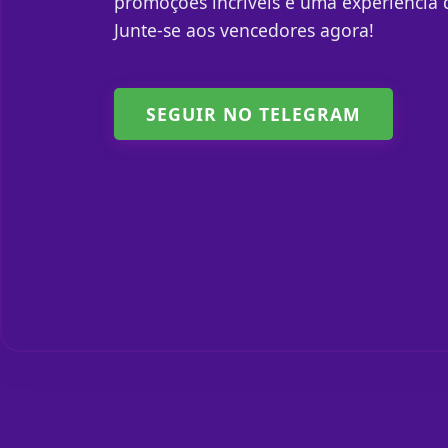
promoções incríveis e uma experiência d
Junte-se aos vencedores agora!
SEGUIR NO TELEGRAM