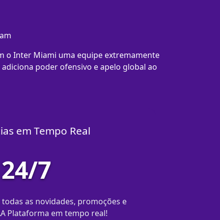
ram
rnam o Inter Miami uma equipe extremamente
adiciona poder ofensivo e apelo global ao
cias em Tempo Real
24/7
e todas as novidades, promoções e
AA Plataforma em tempo real!