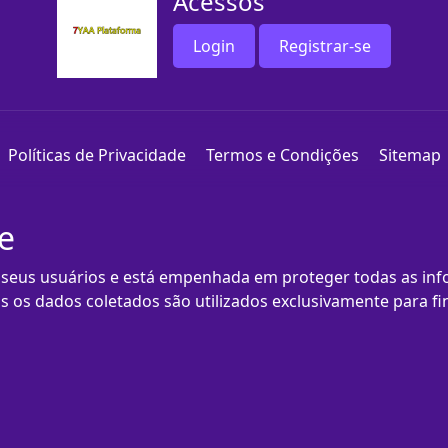
Acessos
Login
Registrar-se
Políticas de Privacidade
Termos e Condições
Sitemap
de
e seus usuários e está empenhada em proteger todas as in
 os dados coletados são utilizados exclusivamente para fi