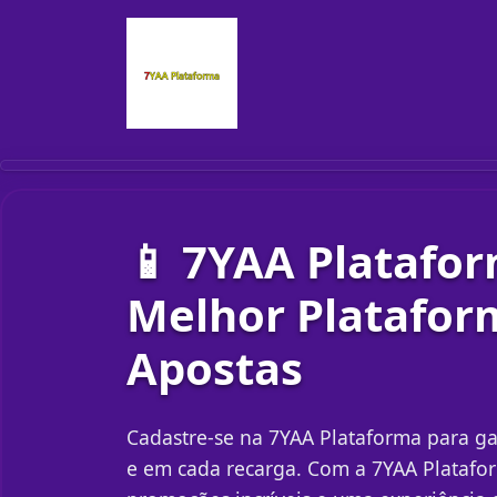
📱 7YAA Platafo
Melhor Platafor
Apostas
Cadastre-se na 7YAA Plataforma para g
e em cada recarga. Com a 7YAA Platafo