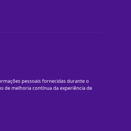
formações pessoais fornecidas durante o
ns de melhoria contínua da experiência de