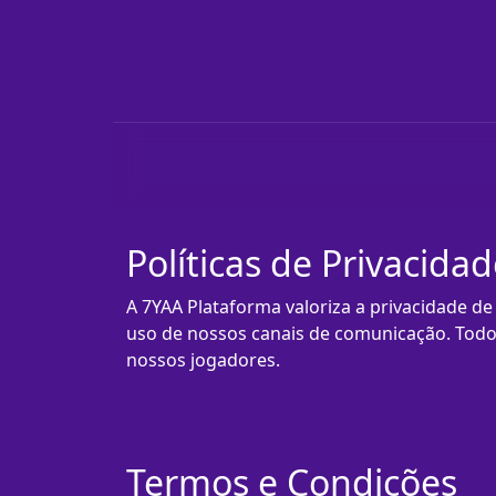
Políticas de Privacida
A 7YAA Plataforma valoriza a privacidade d
uso de nossos canais de comunicação. Todos
nossos jogadores.
Termos e Condições