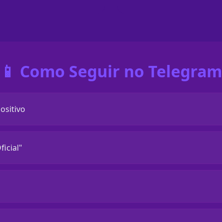
📱 Como Seguir no Telegram
ositivo
icial"