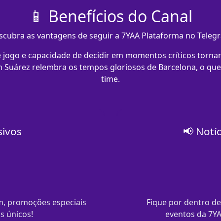
📱 Benefícios do Canal
scubra as vantagens de seguir a 7YAA Plataforma no Teleg
 de jogo e capacidade de decidir em momentos críticos to
 Suárez relembra os tempos gloriosos de Barcelona, o que 
time.
sivos
📢 Notí
m, promoções especiais
Fique por dentro d
s únicos!
eventos da 7Y